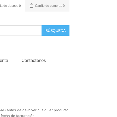
sta de deseos
0
Carrito de compras
0
BÚSQUEDA
enta
Contactenos
RMA)
antes de devolver cualquier producto.
la fecha de facturación.