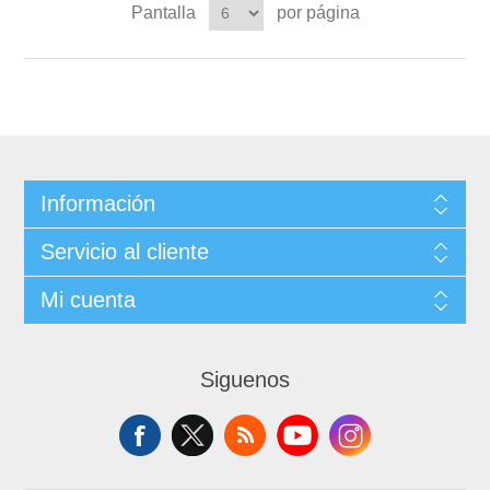
Pantalla
por página
Información
Servicio al cliente
Mi cuenta
Siguenos