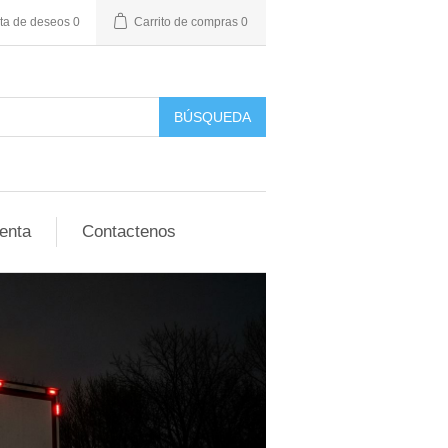
sta de deseos
0
Carrito de compras
0
BÚSQUEDA
enta
Contactenos