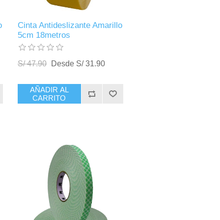
o
Cinta Antideslizante Amarillo
5cm 18metros
S/ 47.90
Desde S/ 31.90
AÑADIR AL
CARRITO