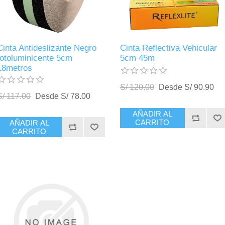
Cinta Antideslizante Negro
Cinta Reflectiva Vehicular
fotoluminicente 5cm
5cm 45m
18metros
S/ 120.00
Desde S/ 90.90
S/ 117.00
Desde S/ 78.00
AÑADIR AL
CARRITO
AÑADIR AL
CARRITO