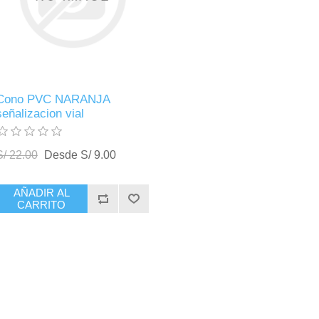
Cono PVC NARANJA
señalizacion vial
S/ 22.00
Desde S/ 9.00
AÑADIR AL
CARRITO